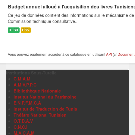
Budget annuel alloué à l'acquisition des livres Tunisien
Ce jeu de données contient des informations sur le mécanisme de l
Commission technique consultative...
XLSX
CSV
Vous pouvez également accéder à ce catalogue en utilisant
API
(cf
Documentat
Institutions Sous-Tutelle
C.M.A.M
A.M.V.P.P.C
Bibliothèque Nationale
Institut National du Patrimoine
E.N.P.F.M.C.A
Institut de Traduction de Tunis
Théâtre National Tunisien
O.T.D.A.V
C.N.C.I
M.A.C.A.M