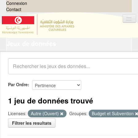
Connexion
Contact
Jeux de données
Jeux de données
Organisations
Groupes
Demandes
0
Par Ordre
À propos
1 jeu de données trouvé
Licenses:
Autre (Ouvert)
Groupes:
Budget et Subvention
Filtrer les resultats