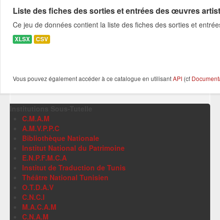
Liste des fiches des sorties et entrées des œuvres artist
Ce jeu de données contient la liste des fiches des sorties et entrée
XLSX
CSV
Vous pouvez également accéder à ce catalogue en utilisant
API
(cf
Documentat
Institutions Sous-Tutelle
C.M.A.M
A.M.V.P.P.C
Bibliothèque Nationale
Institut National du Patrimoine
E.N.P.F.M.C.A
Institut de Traduction de Tunis
Théâtre National Tunisien
O.T.D.A.V
C.N.C.I
M.A.C.A.M
C.N.A.M