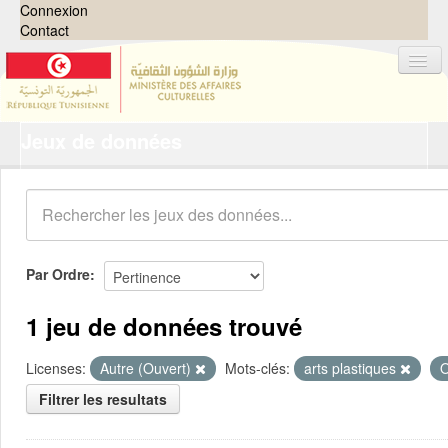
Connexion
Contact
Jeux de données
Jeux de données
Organisations
Groupes
Demandes
0
Par Ordre
À propos
1 jeu de données trouvé
Licenses:
Autre (Ouvert)
Mots-clés:
arts plastiques
O
Filtrer les resultats