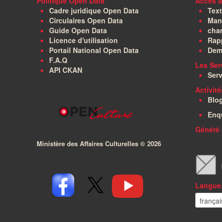
Politique Open Data
Accès à
Cadre juridique Open Data
Text
Circulaires Open Data
Manu
Guide Open Data
char
Licence d'utilisation
Rapp
Portail National Open Data
Dem
F.A.Q
Les Ser
API CKAN
Serv
Activit
Blo
Enq
Généré 
Ministère des Affaires Culturelles ©
2026
Langue