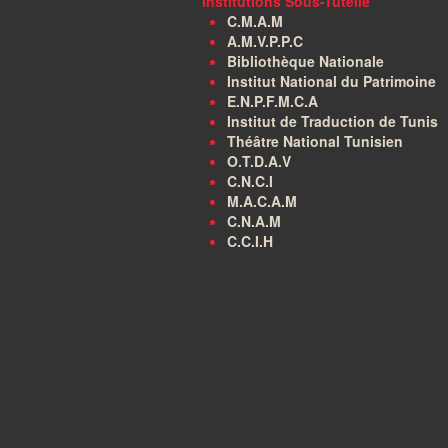
Institutions Sous-Tutelle
C.M.A.M
A.M.V.P.P.C
Bibliothèque Nationale
Institut National du Patrimoine
E.N.P.F.M.C.A
Institut de Traduction de Tunis
Théâtre National Tunisien
O.T.D.A.V
C.N.C.I
M.A.C.A.M
C.N.A.M
C.C.I.H