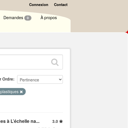
Connexion
Contact
Demandes
À propos
0
r Ordre
 plastiques
s à L’échelle na...
3.0