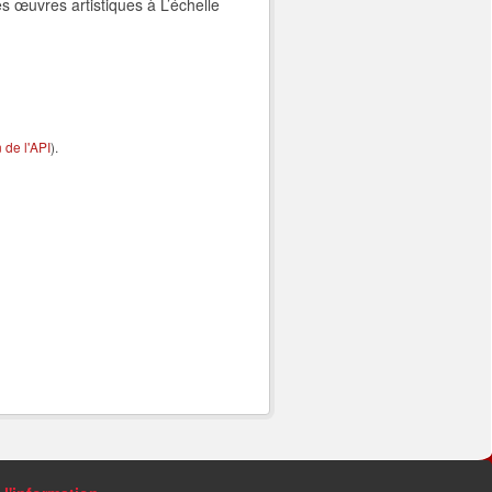
es œuvres artistiques à L’échelle
de l'API
).