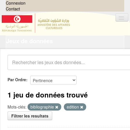
Connexion
Contact
Jeux de données
Jeux de données
Organisations
Groupes
Demandes
0
Par Ordre
À propos
1 jeu de données trouvé
Mots-clés:
bibliographie
edition
Filtrer les resultats