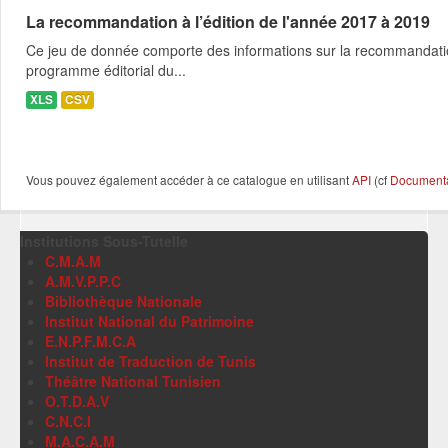
La recommandation à l’édition de l'année 2017 à 2019
Ce jeu de donnée comporte des informations sur la recommandation a 
programme éditorial du...
XLS
CSV
Vous pouvez également accéder à ce catalogue en utilisant
API
(cf
Documentat
Institutions Sous-Tutelle
C.M.A.M
A.M.V.P.P.C
Bibliothèque Nationale
Institut National du Patrimoine
E.N.P.F.M.C.A
Institut de Traduction de Tunis
Théâtre National Tunisien
O.T.D.A.V
C.N.C.I
M.A.C.A.M