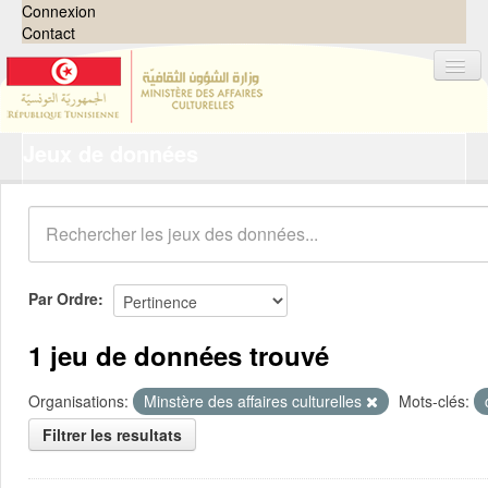
Connexion
Contact
Jeux de données
Jeux de données
Organisations
Groupes
Demandes
0
Par Ordre
À propos
1 jeu de données trouvé
Organisations:
Minstère des affaires culturelles
Mots-clés:
Filtrer les resultats