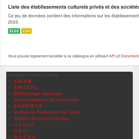
Liste des établissements culturels privés et des sociétés
Ce jeu de données contient des informations sur les établissements
2023.
XLSX
CSV
Vous pouvez également accéder à ce catalogue en utilisant
API
(cf
Documentat
Institutions Sous-Tutelle
C.M.A.M
A.M.V.P.P.C
Bibliothèque Nationale
Institut National du Patrimoine
E.N.P.F.M.C.A
Institut de Traduction de Tunis
Théâtre National Tunisien
O.T.D.A.V
C.N.C.I
M.A.C.A.M