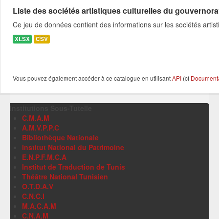
Liste des sociétés artistiques culturelles du gouverno
Ce jeu de données contient des informations sur les sociétés art
XLSX
CSV
Vous pouvez également accéder à ce catalogue en utilisant
API
(cf
Documentat
Institutions Sous-Tutelle
C.M.A.M
A.M.V.P.P.C
Bibliothèque Nationale
Institut National du Patrimoine
E.N.P.F.M.C.A
Institut de Traduction de Tunis
Théâtre National Tunisien
O.T.D.A.V
C.N.C.I
M.A.C.A.M
C.N.A.M