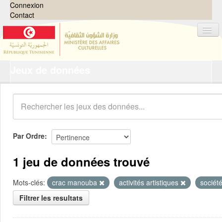
Connexion
Contact
Jeux de données
Jeux de données
Organisations
Groupes
Demandes
0
Par Ordre
À propos
1 jeu de données trouvé
Mots-clés:
crac manouba
activités artistiques
société
Filtrer les resultats