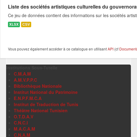
Liste des sociétés artistiques culturelles du gouverno
Ce jeu de données contient des informations sur les sociétés art
XLSX
CSV
Vous pouvez également accéder à ce catalogue en utilisant
API
(cf
Documentat
Institutions Sous-Tutelle
C.M.A.M
A.M.V.P.P.C
Bibliothèque Nationale
Institut National du Patrimoine
E.N.P.F.M.C.A
Institut de Traduction de Tunis
Théâtre National Tunisien
O.T.D.A.V
C.N.C.I
M.A.C.A.M
C.N.A.M