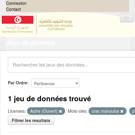
Connexion
Contact
Jeux de données
Jeux de données
Organisations
Groupes
Demandes
0
Par Ordre
À propos
1 jeu de données trouvé
Licenses:
Autre (Ouvert)
Mots-clés:
crac manouba
p
Filtrer les resultats