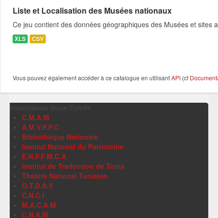
Liste et Localisation des Musées nationaux
Ce jeu contient des données géographiques des Musées et sites 
XLS
CSV
Vous pouvez également accéder à ce catalogue en utilisant
API
(cf
Documentat
Institutions Sous-Tutelle
C.M.A.M
A.M.V.P.P.C
Bibliothèque Nationale
Institut National du Patrimoine
E.N.P.F.M.C.A
Institut de Traduction de Tunis
Théâtre National Tunisien
O.T.D.A.V
C.N.C.I
M.A.C.A.M
C.N.A.M