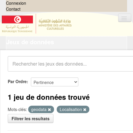
Connexion
Contact
Jeux de données
Jeux de données
Organisations
Groupes
Demandes
0
Par Ordre
À propos
1 jeu de données trouvé
Mots-clés:
geodata
Localisation
Filtrer les resultats