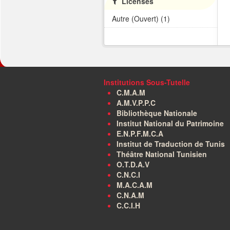
Licenses
Autre (Ouvert) (1)
Institutions Sous-Tutelle
C.M.A.M
A.M.V.P.P.C
Bibliothèque Nationale
Institut National du Patrimoine
E.N.P.F.M.C.A
Institut de Traduction de Tunis
Théâtre National Tunisien
O.T.D.A.V
C.N.C.I
M.A.C.A.M
C.N.A.M
C.C.I.H