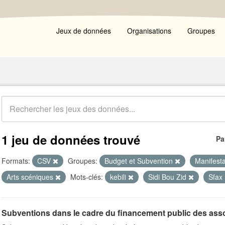
Jeux de données
Organisations
Groupes
1 jeu de données trouvé
Pa
Formats:
CSV
Groupes:
Budget et Subvention
Manifesta
Arts scéniques
Mots-clés:
kebili
Sidi Bou Zid
Sfax
Subventions dans le cadre du financement public des ass