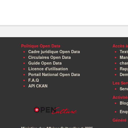
Politique Open Data
Accès à
Cadre juridique Open Data
Text
Circulaires Open Data
Manu
Guide Open Data
char
Licence d'utilisation
Rapp
Portail National Open Data
Dem
F.A.Q
Les Ser
API CKAN
Serv
Activit
Blo
Enq
Généré 