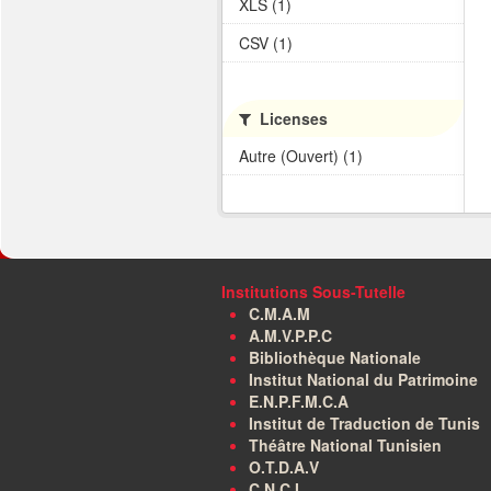
XLS (1)
CSV (1)
Licenses
Autre (Ouvert) (1)
Institutions Sous-Tutelle
C.M.A.M
A.M.V.P.P.C
Bibliothèque Nationale
Institut National du Patrimoine
E.N.P.F.M.C.A
Institut de Traduction de Tunis
Théâtre National Tunisien
O.T.D.A.V
C.N.C.I