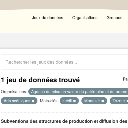
Jeux de données
Organisations
Groupes
1 jeu de données trouvé
Pa
Organisations:
Agence de mise en valeur du patrimoine et de promot
Arts scéniques
Mots-clés:
kebili
Monastir
Tozeur
Subventions des structures de production et diffusion des 