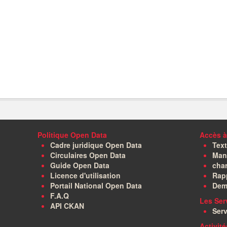
Politique Open Data
Accès à
Cadre juridique Open Data
Text
Circulaires Open Data
Manu
Guide Open Data
char
Licence d'utilisation
Rapp
Portail National Open Data
Dem
F.A.Q
Les Ser
API CKAN
Serv
Activit