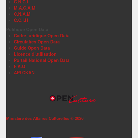
C.N.C.I
M.A.C.A.M
C.N.A.M
C.C.I.H
Politique Open Data
Cadre juridique Open Data
Circulaires Open Data
Guide Open Data
Licence d'utilisation
Portail National Open Data
F.A.Q
API CKAN
Ministère des Affaires Culturelles ©
2026