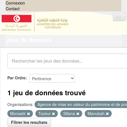
Connexion
Contact
Jeux de données
Jeux de données
Organisations
Groupes
Demandes
0
Par Ordre
À propos
1 jeu de données trouvé
Organisations:
Agence de mise en valeur du patrimoine et de pro
Monastir
Tozeur
Siliana
Manubah
Filtrer les resultats