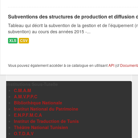
Subventions des structures de production et diffusion d
Tableau qui décrit la subvention de la gestion et de l’équipement
subvention) au cours des années 2015 -...
XLS
CSV
Vous pouvez également accéder à ce catalogue en utilisant
API
(cf
Documentat
Institutions Sous-Tutelle
C.M.A.M
A.M.V.P.P.C
Bibliothèque Nationale
Institut National du Patrimoine
E.N.P.F.M.C.A
Institut de Traduction de Tunis
Théâtre National Tunisien
O.T.D.A.V