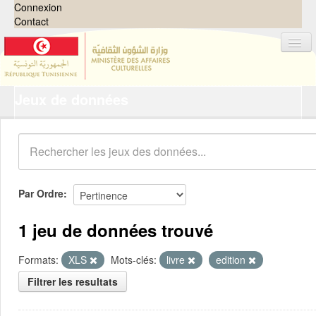
Connexion
Contact
Jeux de données
Jeux de données
Organisations
Groupes
Demandes
0
Par Ordre
À propos
1 jeu de données trouvé
Formats:
XLS
Mots-clés:
livre
edition
Filtrer les resultats