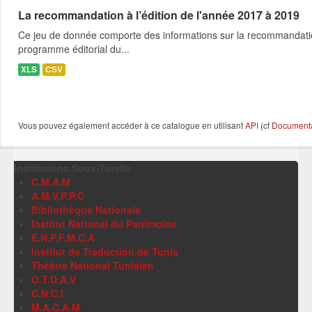
La recommandation à l’édition de l'année 2017 à 2019
Ce jeu de donnée comporte des informations sur la recommandation a 
programme éditorial du...
XLS
CSV
Vous pouvez également accéder à ce catalogue en utilisant
API
(cf
Documentat
Institutions Sous-Tutelle
C.M.A.M
A.M.V.P.P.C
Bibliothèque Nationale
Institut National du Patrimoine
E.N.P.F.M.C.A
Institut de Traduction de Tunis
Théâtre National Tunisien
O.T.D.A.V
C.N.C.I
M.A.C.A.M