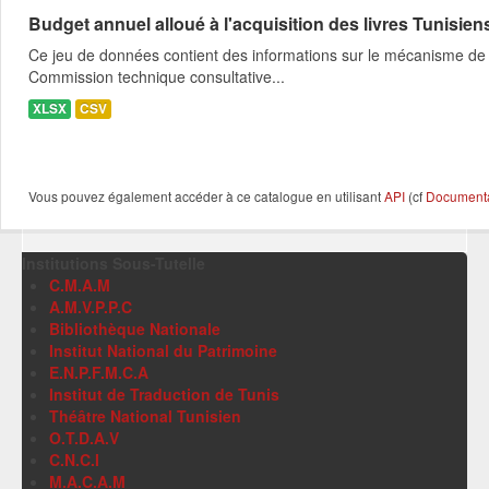
Budget annuel alloué à l'acquisition des livres Tunisien
Ce jeu de données contient des informations sur le mécanisme de l
Commission technique consultative...
XLSX
CSV
Vous pouvez également accéder à ce catalogue en utilisant
API
(cf
Documentat
Institutions Sous-Tutelle
C.M.A.M
A.M.V.P.P.C
Bibliothèque Nationale
Institut National du Patrimoine
E.N.P.F.M.C.A
Institut de Traduction de Tunis
Théâtre National Tunisien
O.T.D.A.V
C.N.C.I
M.A.C.A.M