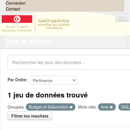
Connexion
Contact
Jeux de données
Jeux de données
Organisations
Groupes
Demandes
0
Par Ordre
À propos
1 jeu de données trouvé
Groupes:
Budget et Subvention
Mots-clés:
livre
DG
Filtrer les resultats