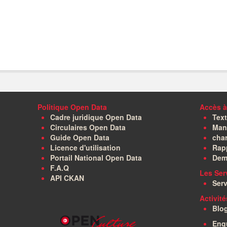
Politique Open Data
Accès à
Cadre juridique Open Data
Text
Circulaires Open Data
Manu
Guide Open Data
char
Licence d'utilisation
Rapp
Portail National Open Data
Dem
F.A.Q
Les Ser
API CKAN
Serv
Activit
Blo
Enq