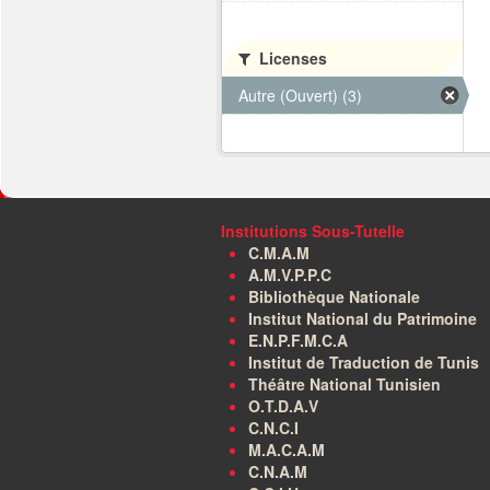
Licenses
Autre (Ouvert) (3)
Institutions Sous-Tutelle
C.M.A.M
A.M.V.P.P.C
Bibliothèque Nationale
Institut National du Patrimoine
E.N.P.F.M.C.A
Institut de Traduction de Tunis
Théâtre National Tunisien
O.T.D.A.V
C.N.C.I
M.A.C.A.M
C.N.A.M