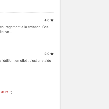
4.0
ncouragement à la création. Ces
ative...
2.0
édition ,en effet , c’est une aide
de l'API
).