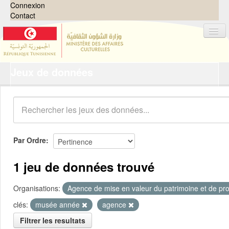
Connexion
Contact
Jeux de données
Jeux de données
Organisations
Groupes
Demandes
0
Par Ordre
À propos
1 jeu de données trouvé
Organisations:
Agence de mise en valeur du patrimoine et de pro
clés:
musée année
agence
Filtrer les resultats