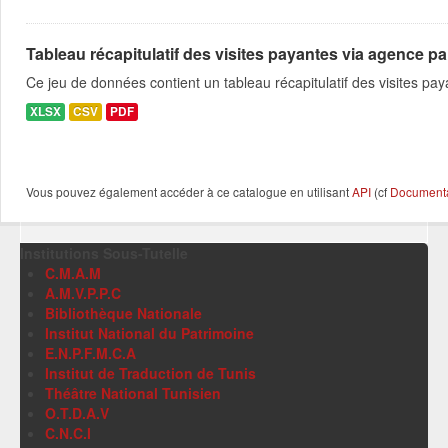
Tableau récapitulatif des visites payantes via agence pa
Ce jeu de données contient un tableau récapitulatif des visites p
XLSX
CSV
PDF
Vous pouvez également accéder à ce catalogue en utilisant
API
(cf
Documentat
Institutions Sous-Tutelle
C.M.A.M
A.M.V.P.P.C
Bibliothèque Nationale
Institut National du Patrimoine
E.N.P.F.M.C.A
Institut de Traduction de Tunis
Théâtre National Tunisien
O.T.D.A.V
C.N.C.I