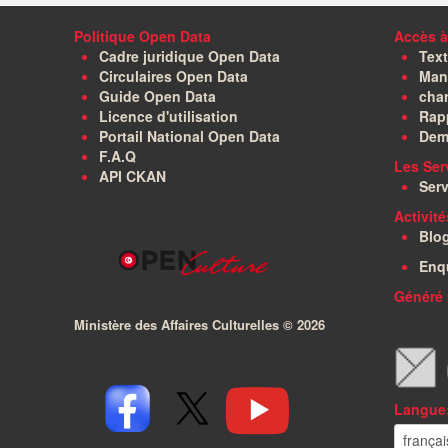
Politique Open Data
Accès à
Cadre juridique Open Data
Text
Circulaires Open Data
Manu
Guide Open Data
char
Licence d'utilisation
Rapp
Portail National Open Data
Dem
F.A.Q
Les Ser
API CKAN
Serv
Activit
Blo
Enq
Généré 
Ministère des Affaires Culturelles ©
2026
Langue