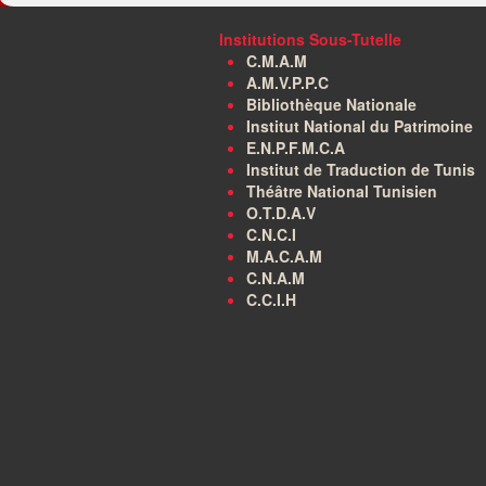
Institutions Sous-Tutelle
C.M.A.M
A.M.V.P.P.C
Bibliothèque Nationale
Institut National du Patrimoine
E.N.P.F.M.C.A
Institut de Traduction de Tunis
Théâtre National Tunisien
O.T.D.A.V
C.N.C.I
M.A.C.A.M
C.N.A.M
C.C.I.H