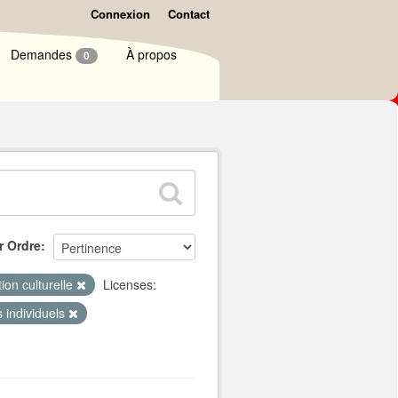
Connexion
Contact
Demandes
À propos
0
r Ordre
ion culturelle
Licenses:
s individuels