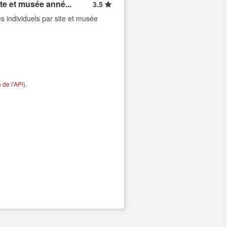
ite et musée anné...
3.5
s individuels par site et musée
de l'API
).