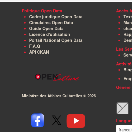
Politique Open Data
Accès à
Cadre juridique Open Data
Text
Circulaires Open Data
Manu
Guide Open Data
char
Licence d'utilisation
Rapp
Portail National Open Data
Dem
F.A.Q
Les Ser
API CKAN
Serv
Activit
Blo
Enq
Généré 
Ministère des Affaires Culturelles ©
2026
Langue