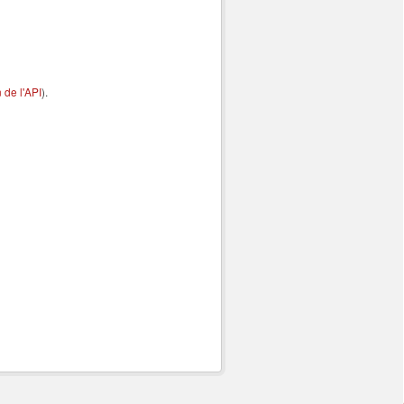
de l'API
).