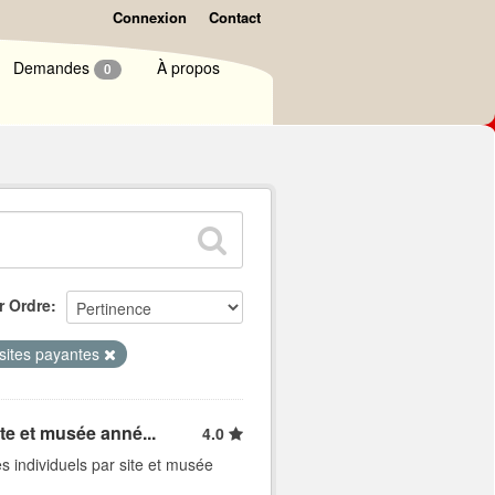
Connexion
Contact
Demandes
À propos
0
r Ordre
isites payantes
ite et musée anné...
4.0
s individuels par site et musée