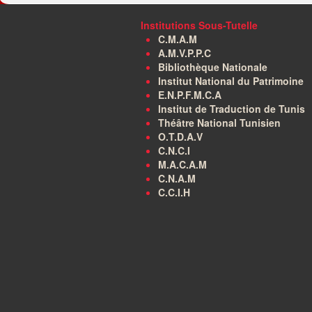
Institutions Sous-Tutelle
C.M.A.M
A.M.V.P.P.C
Bibliothèque Nationale
Institut National du Patrimoine
E.N.P.F.M.C.A
Institut de Traduction de Tunis
Théâtre National Tunisien
O.T.D.A.V
C.N.C.I
M.A.C.A.M
C.N.A.M
C.C.I.H