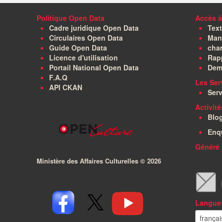
Politique Open Data
Accès à
Cadre juridique Open Data
Text
Circulaires Open Data
Manu
Guide Open Data
char
Licence d'utilisation
Rapp
Portail National Open Data
Dem
F.A.Q
Les Ser
API CKAN
Serv
Activit
Blo
Enq
Généré 
Ministère des Affaires Culturelles ©
2026
Langue