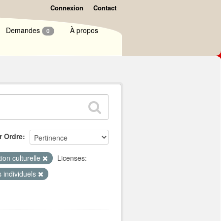
Connexion
Contact
Demandes
À propos
0
r Ordre
ion culturelle
Licenses:
s individuels