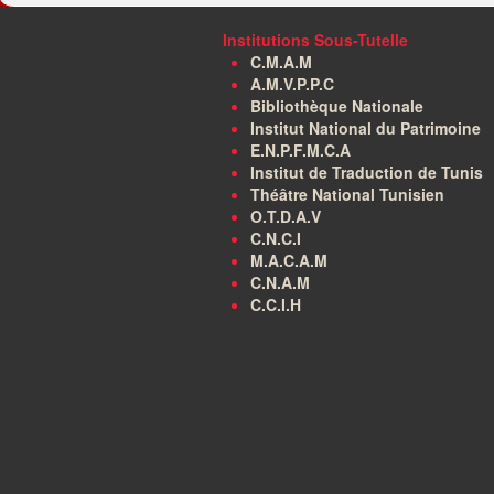
Institutions Sous-Tutelle
C.M.A.M
A.M.V.P.P.C
Bibliothèque Nationale
Institut National du Patrimoine
E.N.P.F.M.C.A
Institut de Traduction de Tunis
Théâtre National Tunisien
O.T.D.A.V
C.N.C.I
M.A.C.A.M
C.N.A.M
C.C.I.H