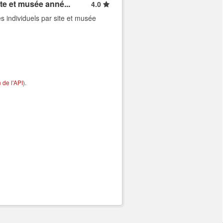
ite et musée anné...
4.0
s individuels par site et musée
de l'API
).