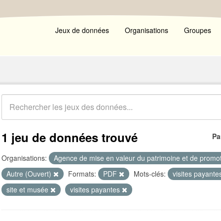
Jeux de données
Organisations
Groupes
1 jeu de données trouvé
Pa
Organisations:
Agence de mise en valeur du patrimoine et de promot
Autre (Ouvert)
Formats:
PDF
Mots-clés:
visites payante
site et musée
visites payantes