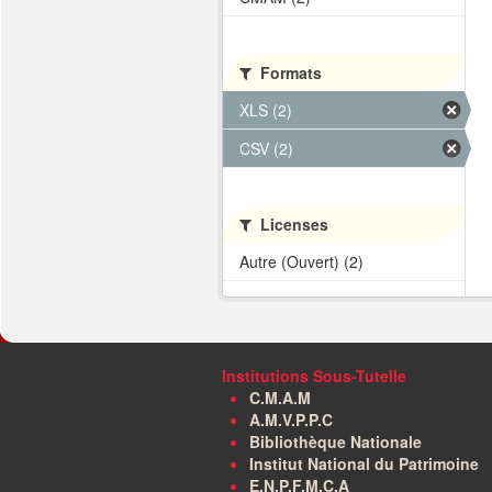
Formats
XLS (2)
CSV (2)
Licenses
Autre (Ouvert) (2)
Institutions Sous-Tutelle
C.M.A.M
A.M.V.P.P.C
Bibliothèque Nationale
Institut National du Patrimoine
E.N.P.F.M.C.A