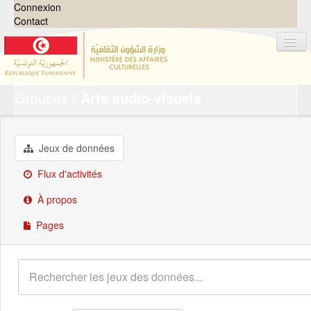
Connexion
Contact
Groupes
Arts audio-visuels
Jeux de données
Organisations
Groupes
Jeux de données
Demandes
0
Flux d'activités
À propos
À propos
Pages