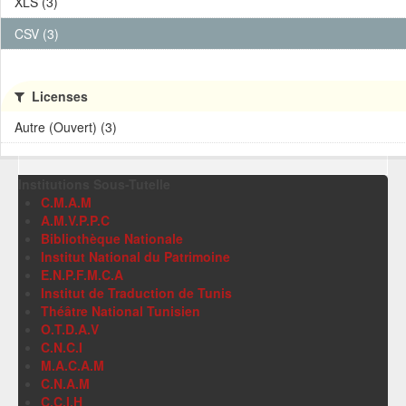
XLS (3)
CSV (3)
Licenses
Autre (Ouvert) (3)
Institutions Sous-Tutelle
C.M.A.M
A.M.V.P.P.C
Bibliothèque Nationale
Institut National du Patrimoine
E.N.P.F.M.C.A
Institut de Traduction de Tunis
Théâtre National Tunisien
O.T.D.A.V
C.N.C.I
M.A.C.A.M
C.N.A.M
C.C.I.H