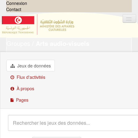
Connexion
Contact
Groupes
Arts audio-visuels
Jeux de données
Organisations
Groupes
Jeux de données
Demandes
0
Flux d'activités
À propos
À propos
Pages