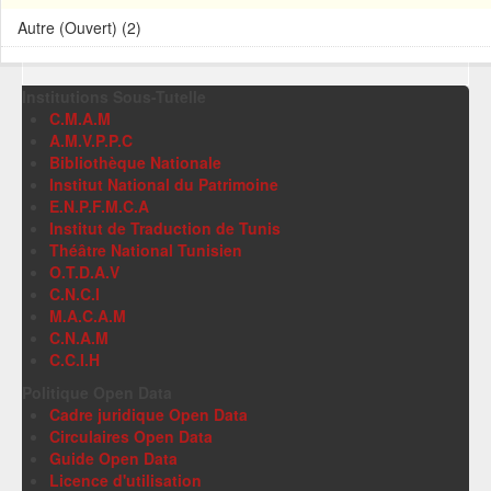
Autre (Ouvert) (2)
Institutions Sous-Tutelle
C.M.A.M
A.M.V.P.P.C
Bibliothèque Nationale
Institut National du Patrimoine
E.N.P.F.M.C.A
Institut de Traduction de Tunis
Théâtre National Tunisien
O.T.D.A.V
C.N.C.I
M.A.C.A.M
C.N.A.M
C.C.I.H
Politique Open Data
Cadre juridique Open Data
Circulaires Open Data
Guide Open Data
Licence d'utilisation