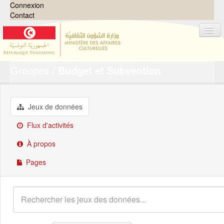
Connexion
Contact
Groupes
Budget et Subvention
Jeux de données
Organisations
Groupes
Jeux de données
Demandes
0
Flux d'activités
À propos
À propos
Pages