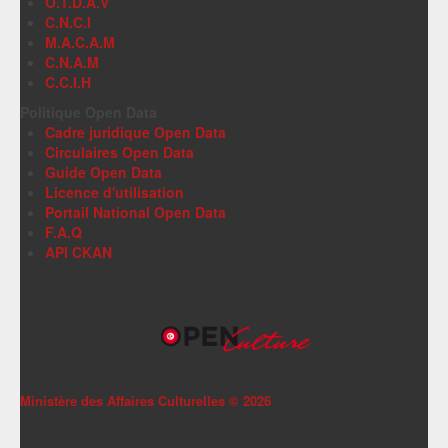
O.T.D.A.V
C.N.C.I
M.A.C.A.M
C.N.A.M
C.C.I.H
Politique Open Data
Cadre juridique Open Data
Circulaires Open Data
Guide Open Data
Licence d'utilisation
Portail National Open Data
F.A.Q
API CKAN
Ministère des Affaires Culturelles ©
2026