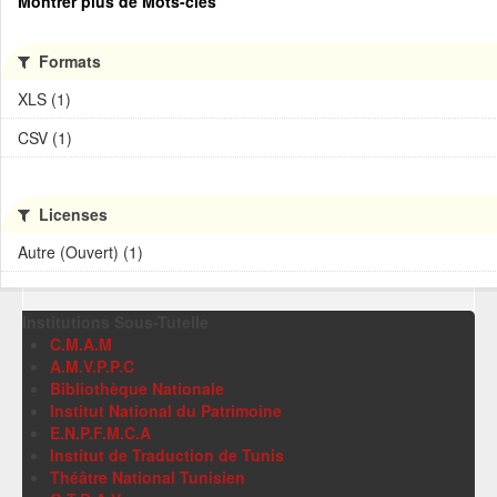
Montrer plus de Mots-clés
Formats
XLS (1)
CSV (1)
Licenses
Autre (Ouvert) (1)
Institutions Sous-Tutelle
C.M.A.M
A.M.V.P.P.C
Bibliothèque Nationale
Institut National du Patrimoine
E.N.P.F.M.C.A
Institut de Traduction de Tunis
Théâtre National Tunisien