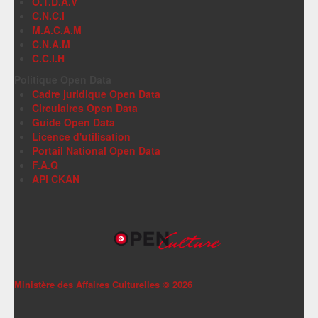
O.T.D.A.V
C.N.C.I
M.A.C.A.M
C.N.A.M
C.C.I.H
Politique Open Data
Cadre juridique Open Data
Circulaires Open Data
Guide Open Data
Licence d'utilisation
Portail National Open Data
F.A.Q
API CKAN
Ministère des Affaires Culturelles ©
2026