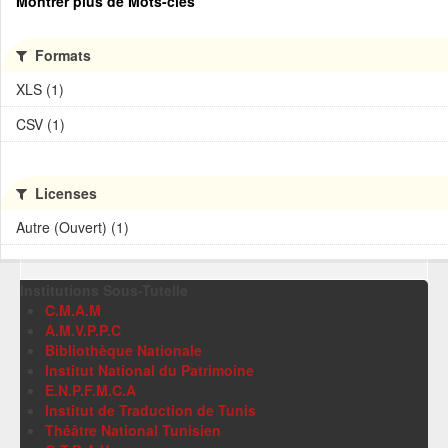
Montrer plus de Mots-clés
Formats
XLS (1)
CSV (1)
Licenses
Autre (Ouvert) (1)
Institutions Sous-Tutelle
C.M.A.M
A.M.V.P.P.C
Bibliothèque Nationale
Institut National du Patrimoine
E.N.P.F.M.C.A
Institut de Traduction de Tunis
Théâtre National Tunisien