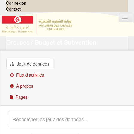
Connexion
Contact
Groupes
Budget et Subvention
Jeux de données
Organisations
Groupes
Jeux de données
Demandes
0
Flux d'activités
À propos
À propos
Pages