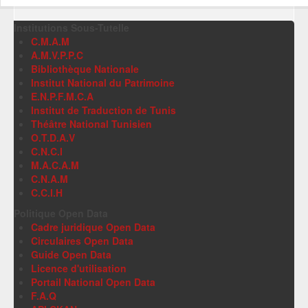
Institutions Sous-Tutelle
C.M.A.M
A.M.V.P.P.C
Bibliothèque Nationale
Institut National du Patrimoine
E.N.P.F.M.C.A
Institut de Traduction de Tunis
Théâtre National Tunisien
O.T.D.A.V
C.N.C.I
M.A.C.A.M
C.N.A.M
C.C.I.H
Politique Open Data
Cadre juridique Open Data
Circulaires Open Data
Guide Open Data
Licence d'utilisation
Portail National Open Data
F.A.Q