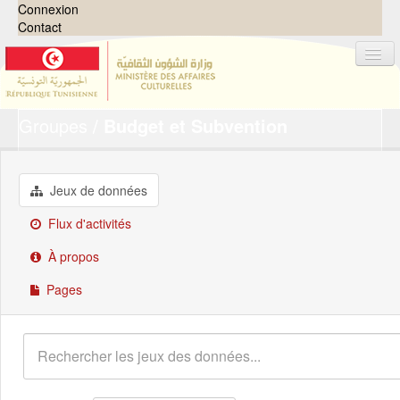
Connexion
Contact
Groupes
Budget et Subvention
Jeux de données
Organisations
Groupes
Jeux de données
Demandes
0
Flux d'activités
À propos
À propos
Pages