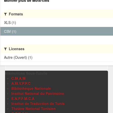
Montrer plus de Mots-clés
Formats
XLS (1)
CSV (1)
Licenses
Autre (Ouvert) (1)
Institutions Sous-Tutelle
C.M.A.M
A.M.V.P.P.C
Bibliothèque Nationale
Institut National du Patrimoine
E.N.P.F.M.C.A
Institut de Traduction de Tunis
Théâtre National Tunisien