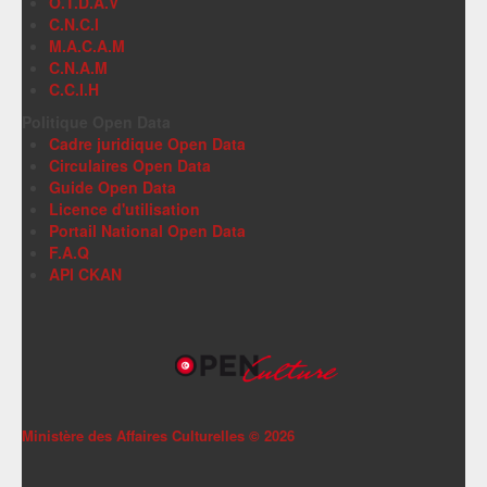
O.T.D.A.V
C.N.C.I
M.A.C.A.M
C.N.A.M
C.C.I.H
Politique Open Data
Cadre juridique Open Data
Circulaires Open Data
Guide Open Data
Licence d'utilisation
Portail National Open Data
F.A.Q
API CKAN
Ministère des Affaires Culturelles ©
2026