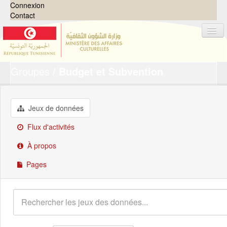
Connexion
Contact
Groupes
Budget et Subvention
Jeux de données
Organisations
Groupes
Jeux de données
Demandes
0
Flux d'activités
À propos
À propos
Pages