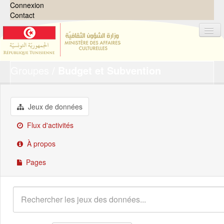
Connexion
Contact
Groupes
Budget et Subvention
Jeux de données
Organisations
Groupes
Jeux de données
Demandes
0
Flux d'activités
À propos
À propos
Pages