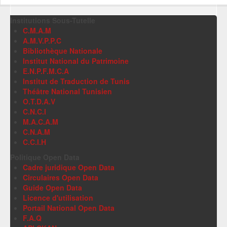
Institutions Sous-Tutelle
C.M.A.M
A.M.V.P.P.C
Bibliothèque Nationale
Institut National du Patrimoine
E.N.P.F.M.C.A
Institut de Traduction de Tunis
Théâtre National Tunisien
O.T.D.A.V
C.N.C.I
M.A.C.A.M
C.N.A.M
C.C.I.H
Politique Open Data
Cadre juridique Open Data
Circulaires Open Data
Guide Open Data
Licence d'utilisation
Portail National Open Data
F.A.Q