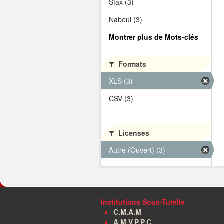
Sfax (3)
Nabeul (3)
Montrer plus de Mots-clés
Formats
XLS (3)
CSV (3)
Licenses
Autre (Ouvert) (3)
Institutions Sous-Tutelle
C.M.A.M
A.M.V.P.P.C