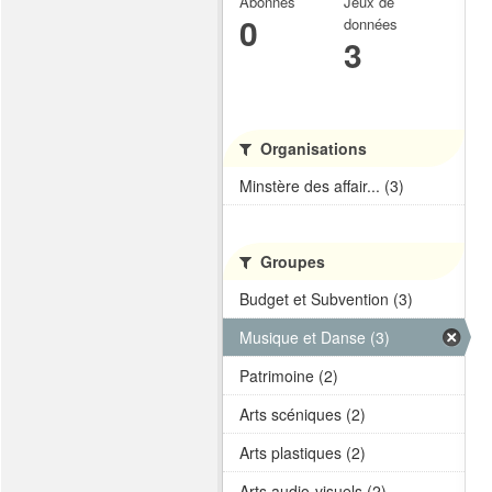
Abonnés
Jeux de
0
données
3
Organisations
Minstère des affair... (3)
Groupes
Budget et Subvention (3)
Musique et Danse (3)
Patrimoine (2)
Arts scéniques (2)
Arts plastiques (2)
Arts audio-visuels (2)