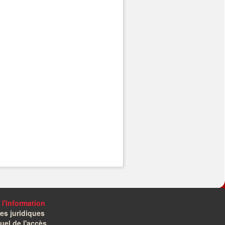
 l'information
es juridiques
el de l'accès