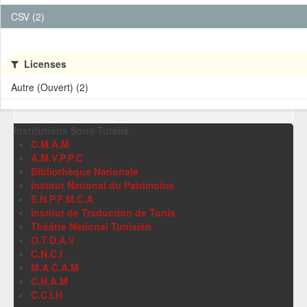
CSV (2)
Licenses
Autre (Ouvert) (2)
Institutions Sous-Tutelle
C.M.A.M
A.M.V.P.P.C
Bibliothèque Nationale
Institut National du Patrimoine
E.N.P.F.M.C.A
Institut de Traduction de Tunis
Théâtre National Tunisien
O.T.D.A.V
C.N.C.I
M.A.C.A.M
C.N.A.M
C.C.I.H