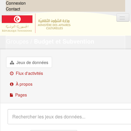
Connexion
Contact
Groupes
Budget et Subvention
Jeux de données
Organisations
Groupes
Jeux de données
Demandes
0
Flux d'activités
À propos
À propos
Pages