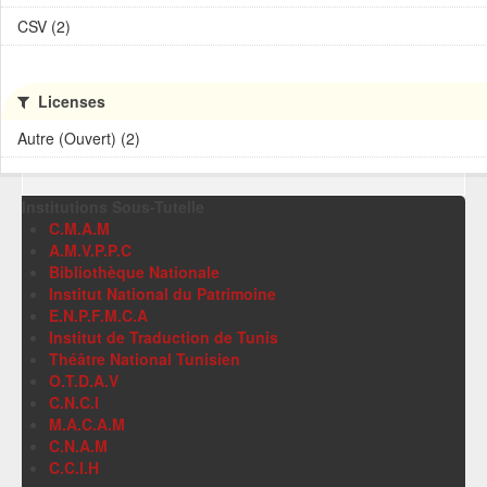
CSV (2)
Licenses
Autre (Ouvert) (2)
Institutions Sous-Tutelle
C.M.A.M
A.M.V.P.P.C
Bibliothèque Nationale
Institut National du Patrimoine
E.N.P.F.M.C.A
Institut de Traduction de Tunis
Théâtre National Tunisien
O.T.D.A.V
C.N.C.I
M.A.C.A.M
C.N.A.M
C.C.I.H