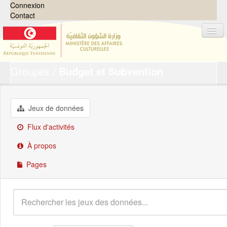
Connexion
Contact
Groupes
Budget et Subvention
Jeux de données
Organisations
Groupes
Jeux de données
Demandes
0
Flux d'activités
À propos
À propos
Pages