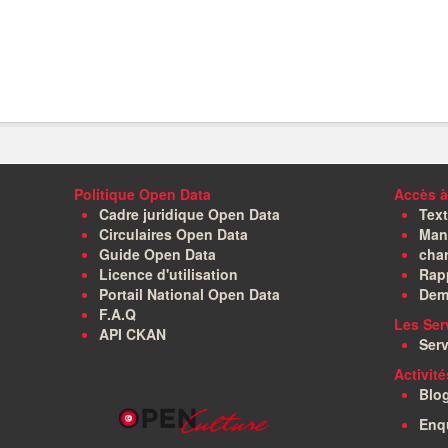
Politique Open Data
Accès à
Cadre juridique Open Data
Text
Circulaires Open Data
Manu
Guide Open Data
char
Licence d'utilisation
Rapp
Portail National Open Data
Dem
F.A.Q
Les Ser
API CKAN
Serv
Activit
Blo
Enq