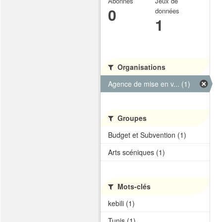
Abonnés
Jeux de
0
données
1
Organisations
Agence de mise en v... (1)
Groupes
Budget et Subvention (1)
Arts scéniques (1)
Mots-clés
kebili (1)
Tunis (1)