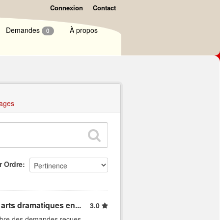
Connexion
Contact
Demandes
À propos
0
ages
r Ordre
arts dramatiques en...
3.0
ombre des demandes reçues,