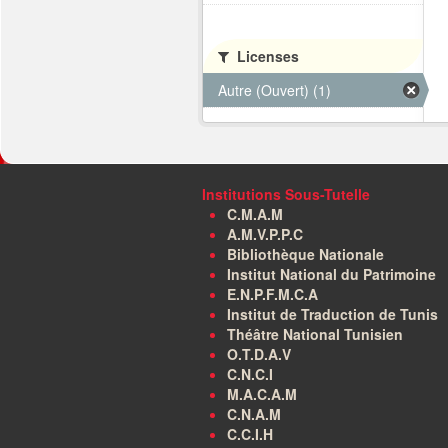
Licenses
Autre (Ouvert) (1)
Institutions Sous-Tutelle
C.M.A.M
A.M.V.P.P.C
Bibliothèque Nationale
Institut National du Patrimoine
E.N.P.F.M.C.A
Institut de Traduction de Tunis
Théâtre National Tunisien
O.T.D.A.V
C.N.C.I
M.A.C.A.M
C.N.A.M
C.C.I.H