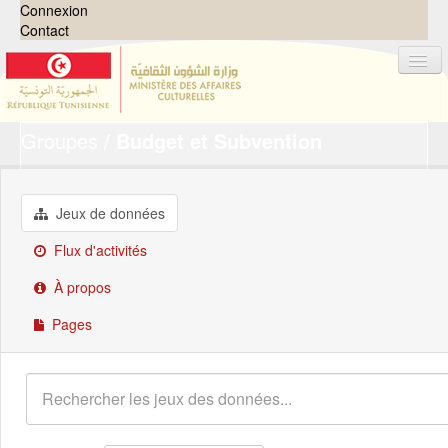
Connexion
Contact
Groupes
Budget et Subvention
Jeux de données
Organisations
Groupes
Jeux de données
Demandes
0
Flux d'activités
À propos
À propos
Pages