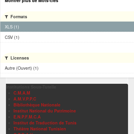
Montrer plus de Mots-clés
Formats
XLS (1)
CSV (1)
Licenses
Autre (Ouvert) (1)
Institutions Sous-Tutelle
C.M.A.M
A.M.V.P.P.C
Bibliothèque Nationale
Institut National du Patrimoine
E.N.P.F.M.C.A
Institut de Traduction de Tunis
Théâtre National Tunisien