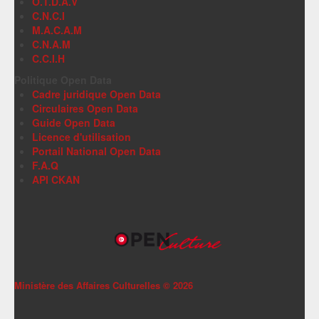
O.T.D.A.V
C.N.C.I
M.A.C.A.M
C.N.A.M
C.C.I.H
Politique Open Data
Cadre juridique Open Data
Circulaires Open Data
Guide Open Data
Licence d'utilisation
Portail National Open Data
F.A.Q
API CKAN
Ministère des Affaires Culturelles ©
2026