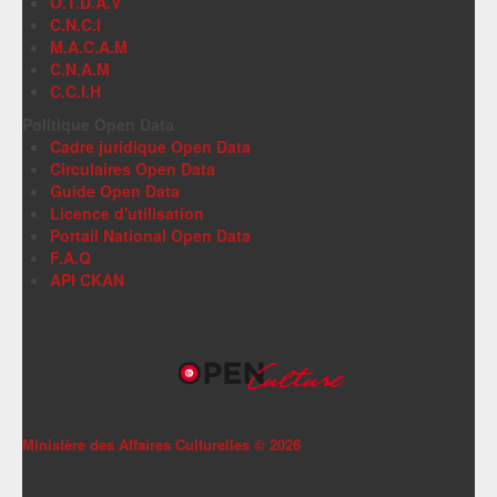
O.T.D.A.V
C.N.C.I
M.A.C.A.M
C.N.A.M
C.C.I.H
Politique Open Data
Cadre juridique Open Data
Circulaires Open Data
Guide Open Data
Licence d'utilisation
Portail National Open Data
F.A.Q
API CKAN
Ministère des Affaires Culturelles ©
2026