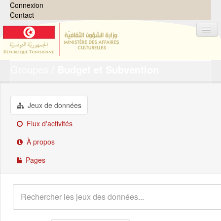
Connexion
Contact
Groupes
Budget et Subvention
Jeux de données
Organisations
Groupes
Jeux de données
Demandes
0
Flux d'activités
À propos
À propos
Pages