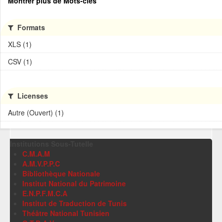
Montrer plus de Mots-clés
Formats
XLS (1)
CSV (1)
Licenses
Autre (Ouvert) (1)
Institutions Sous-Tutelle
C.M.A.M
A.M.V.P.P.C
Bibliothèque Nationale
Institut National du Patrimoine
E.N.P.F.M.C.A
Institut de Traduction de Tunis
Théâtre National Tunisien