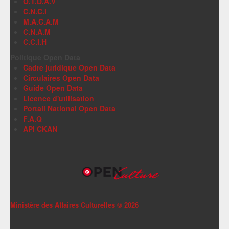
O.T.D.A.V
C.N.C.I
M.A.C.A.M
C.N.A.M
C.C.I.H
Politique Open Data
Cadre juridique Open Data
Circulaires Open Data
Guide Open Data
Licence d'utilisation
Portail National Open Data
F.A.Q
API CKAN
Ministère des Affaires Culturelles ©
2026