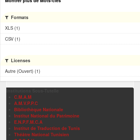
Montrer plus de Mots-clés
Formats
XLS (1)
CSV (1)
Licenses
Autre (Ouvert) (1)
Institutions Sous-Tutelle
C.M.A.M
A.M.V.P.P.C
Bibliothèque Nationale
Institut National du Patrimoine
E.N.P.F.M.C.A
Institut de Traduction de Tunis
Théâtre National Tunisien