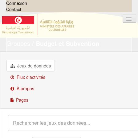
Connexion
Contact
Groupes
Budget et Subvention
Jeux de données
Organisations
Groupes
Jeux de données
Demandes
0
Flux d'activités
À propos
À propos
Pages