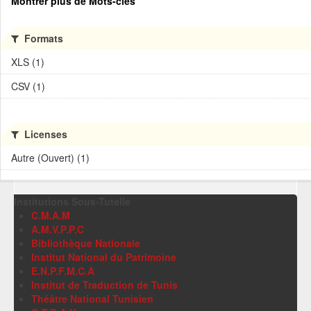
Montrer plus de Mots-clés
Formats
XLS (1)
CSV (1)
Licenses
Autre (Ouvert) (1)
Institutions Sous-Tutelle
C.M.A.M
A.M.V.P.P.C
Bibliothèque Nationale
Institut National du Patrimoine
E.N.P.F.M.C.A
Institut de Traduction de Tunis
Théâtre National Tunisien