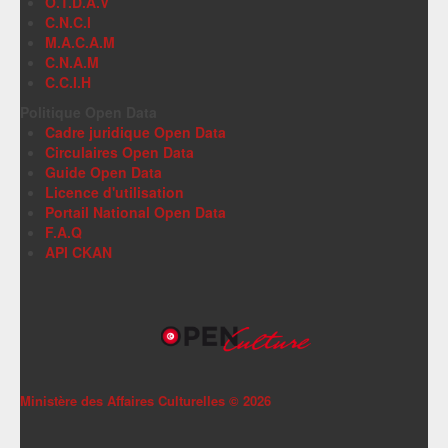
O.T.D.A.V
C.N.C.I
M.A.C.A.M
C.N.A.M
C.C.I.H
Politique Open Data
Cadre juridique Open Data
Circulaires Open Data
Guide Open Data
Licence d'utilisation
Portail National Open Data
F.A.Q
API CKAN
Ministère des Affaires Culturelles ©
2026