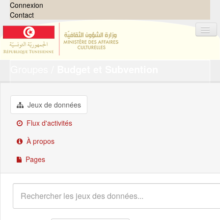
Connexion
Contact
Groupes
Budget et Subvention
Jeux de données
Organisations
Groupes
Jeux de données
Demandes
0
Flux d'activités
À propos
À propos
Pages