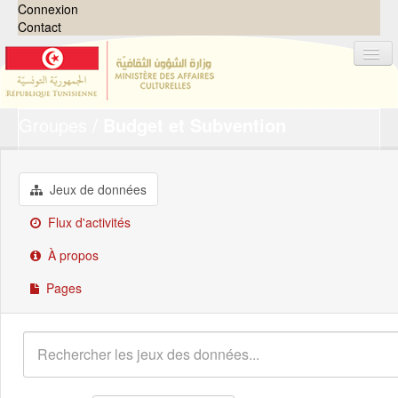
Connexion
Contact
Groupes
Budget et Subvention
Jeux de données
Organisations
Groupes
Jeux de données
Demandes
0
Flux d'activités
À propos
À propos
Pages