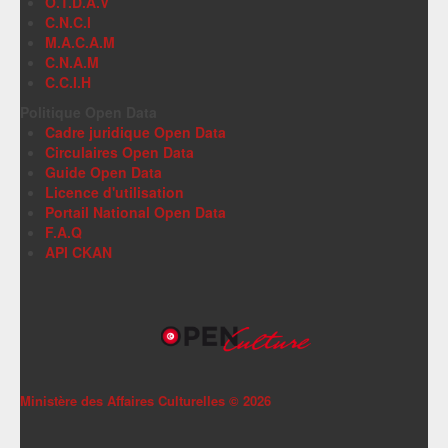
O.T.D.A.V
C.N.C.I
M.A.C.A.M
C.N.A.M
C.C.I.H
Politique Open Data
Cadre juridique Open Data
Circulaires Open Data
Guide Open Data
Licence d'utilisation
Portail National Open Data
F.A.Q
API CKAN
Ministère des Affaires Culturelles ©
2026