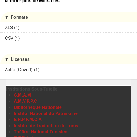
Montrer plus de Mots-clés
Formats
XLS (1)
CSV (1)
Licenses
Autre (Ouvert) (1)
Institutions Sous-Tutelle
C.M.A.M
A.M.V.P.P.C
Bibliothèque Nationale
Institut National du Patrimoine
E.N.P.F.M.C.A
Institut de Traduction de Tunis
Théâtre National Tunisien