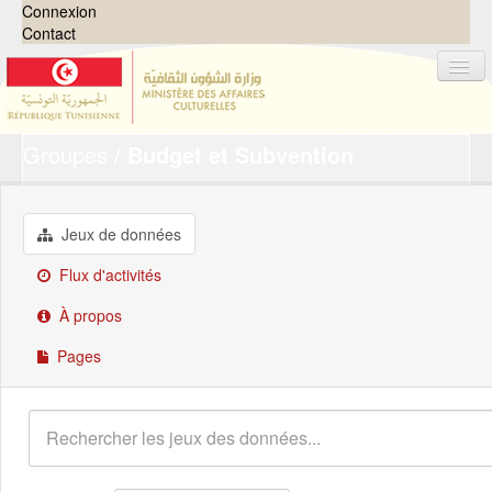
Connexion
Contact
Groupes
Budget et Subvention
Jeux de données
Organisations
Groupes
Jeux de données
Demandes
0
Flux d'activités
À propos
À propos
Pages