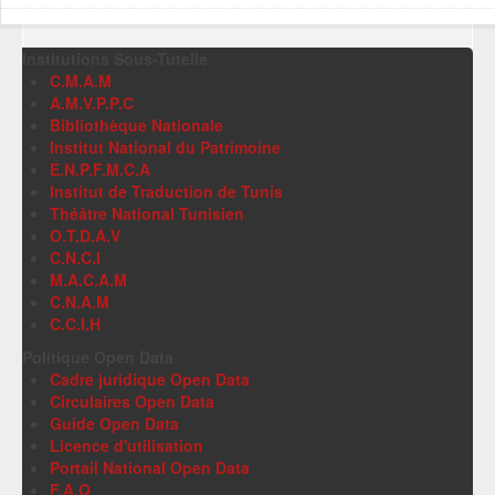
Institutions Sous-Tutelle
C.M.A.M
A.M.V.P.P.C
Bibliothèque Nationale
Institut National du Patrimoine
E.N.P.F.M.C.A
Institut de Traduction de Tunis
Théâtre National Tunisien
O.T.D.A.V
C.N.C.I
M.A.C.A.M
C.N.A.M
C.C.I.H
Politique Open Data
Cadre juridique Open Data
Circulaires Open Data
Guide Open Data
Licence d'utilisation
Portail National Open Data
F.A.Q