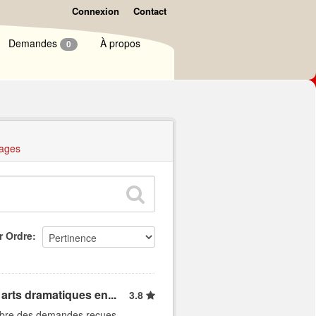
Connexion
Contact
Demandes
À propos
0
ages
r Ordre
arts dramatiques en...
3.8
ombre des demandes reçues,