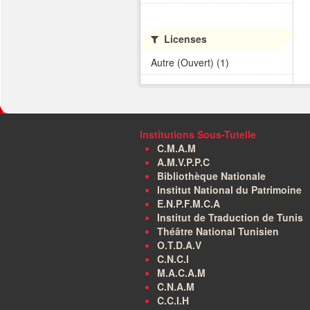
Licenses
Autre (Ouvert) (1)
Institutions Sous-Tutelle
C.M.A.M
A.M.V.P.P.C
Bibliothèque Nationale
Institut National du Patrimoine
E.N.P.F.M.C.A
Institut de Traduction de Tunis
Théâtre National Tunisien
O.T.D.A.V
C.N.C.I
M.A.C.A.M
C.N.A.M
C.C.I.H