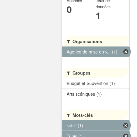
Abonnés
Jeux de
0
données
1
Organisations
Agence de mise en v... (1)
Groupes
Budget et Subvention (1)
Arts scéniques (1)
Mots-clés
kebili (1)
Tunis (1)