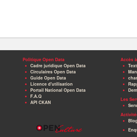
Politique Open Data
Accès à
Cadre juridique Open Data
Text
Circulaires Open Data
Manu
Guide Open Data
char
Licence d'utilisation
Rapp
Portail National Open Data
Dem
F.A.Q
Les Ser
API CKAN
Serv
Activit
Blo
Enq