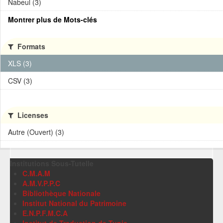
Nabeul (3)
Montrer plus de Mots-clés
Formats
XLS (3)
CSV (3)
Licenses
Autre (Ouvert) (3)
Institutions Sous-Tutelle
C.M.A.M
A.M.V.P.P.C
Bibliothèque Nationale
Institut National du Patrimoine
E.N.P.F.M.C.A