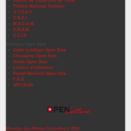
Institut de Traduction de Tunis
Théâtre National Tunisien
O.T.D.A.V
C.N.C.I
M.A.C.A.M
C.N.A.M
C.C.I.H
Politique Open Data
Cadre juridique Open Data
Circulaires Open Data
Guide Open Data
Licence d'utilisation
Portail National Open Data
F.A.Q
API CKAN
Ministère des Affaires Culturelles ©
2026