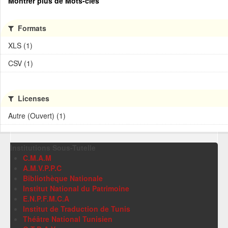
Montrer plus de Mots-clés
Formats
XLS (1)
CSV (1)
Licenses
Autre (Ouvert) (1)
Institutions Sous-Tutelle
C.M.A.M
A.M.V.P.P.C
Bibliothèque Nationale
Institut National du Patrimoine
E.N.P.F.M.C.A
Institut de Traduction de Tunis
Théâtre National Tunisien