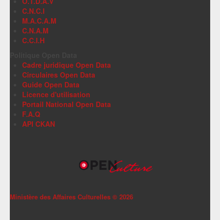
O.T.D.A.V
C.N.C.I
M.A.C.A.M
C.N.A.M
C.C.I.H
Politique Open Data
Cadre juridique Open Data
Circulaires Open Data
Guide Open Data
Licence d'utilisation
Portail National Open Data
F.A.Q
API CKAN
Ministère des Affaires Culturelles ©
2026