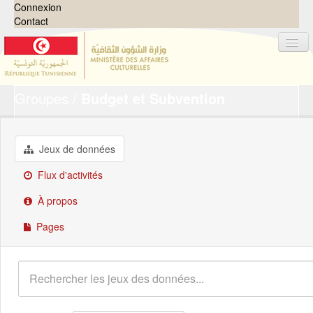
Connexion
Contact
Groupes
Budget et Subvention
Jeux de données
Organisations
Groupes
Jeux de données
Demandes
0
Flux d'activités
À propos
À propos
Pages