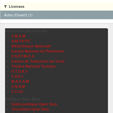
Licenses
Autre (Ouvert) (1)
Institutions Sous-Tutelle
C.M.A.M
A.M.V.P.P.C
Bibliothèque Nationale
Institut National du Patrimoine
E.N.P.F.M.C.A
Institut de Traduction de Tunis
Théâtre National Tunisien
O.T.D.A.V
C.N.C.I
M.A.C.A.M
C.N.A.M
C.C.I.H
Politique Open Data
Cadre juridique Open Data
Circulaires Open Data