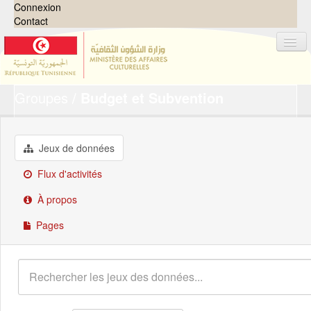
Connexion
Contact
Groupes
Budget et Subvention
Jeux de données
Organisations
Groupes
Jeux de données
Demandes
0
Flux d'activités
À propos
À propos
Pages