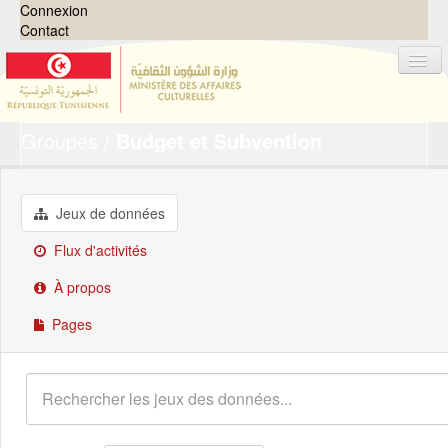
Connexion
Contact
Groupes
Budget et Subvention
Jeux de données
Organisations
Groupes
Jeux de données
Demandes
0
Flux d'activités
À propos
À propos
Pages