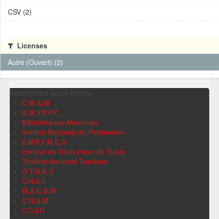
CSV (2)
Licenses
Autre (Ouvert) (2)
Institutions Sous-Tutelle
C.M.A.M
A.M.V.P.P.C
Bibliothèque Nationale
Institut National du Patrimoine
E.N.P.F.M.C.A
Institut de Traduction de Tunis
Théâtre National Tunisien
O.T.D.A.V
C.N.C.I
M.A.C.A.M
C.N.A.M
C.C.I.H