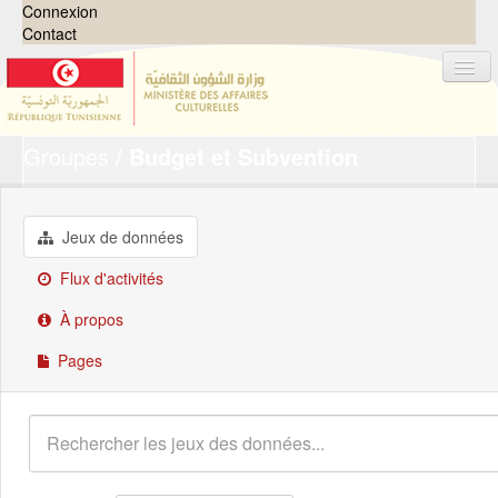
Connexion
Contact
Groupes
Budget et Subvention
Jeux de données
Organisations
Groupes
Jeux de données
Demandes
0
Flux d'activités
À propos
À propos
Pages