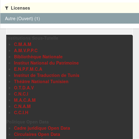
Licenses
Autre (Ouvert) (1)
Institutions Sous-Tutelle
C.M.A.M
A.M.V.P.P.C
Bibliothèque Nationale
Institut National du Patrimoine
E.N.P.F.M.C.A
Institut de Traduction de Tunis
Théâtre National Tunisien
O.T.D.A.V
C.N.C.I
M.A.C.A.M
C.N.A.M
C.C.I.H
Politique Open Data
Cadre juridique Open Data
Circulaires Open Data