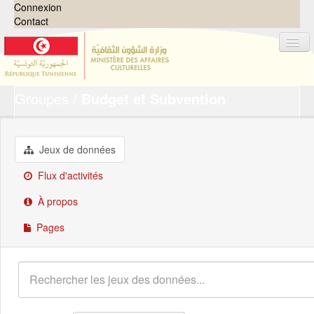
Connexion
Contact
Groupes
Budget et Subvention
Jeux de données
Organisations
Groupes
Jeux de données
Demandes
0
Flux d'activités
À propos
À propos
Pages