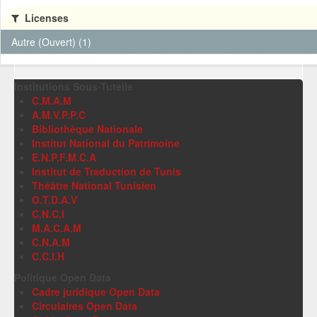
Licenses
Autre (Ouvert) (1)
Institutions Sous-Tutelle
C.M.A.M
A.M.V.P.P.C
Bibliothèque Nationale
Institut National du Patrimoine
E.N.P.F.M.C.A
Institut de Traduction de Tunis
Théâtre National Tunisien
O.T.D.A.V
C.N.C.I
M.A.C.A.M
C.N.A.M
C.C.I.H
Politique Open Data
Cadre juridique Open Data
Circulaires Open Data