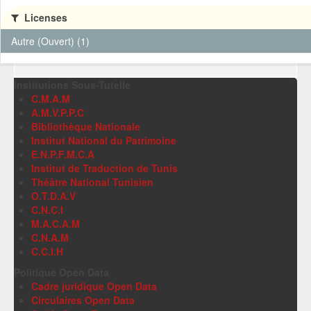
Licenses
Autre (Ouvert) (1)
Institutions Sous-Tutelle
C.M.A.M
A.M.V.P.P.C
Bibliothèque Nationale
Institut National du Patrimoine
E.N.P.F.M.C.A
Institut de Traduction de Tunis
Théâtre National Tunisien
O.T.D.A.V
C.N.C.I
M.A.C.A.M
C.N.A.M
C.C.I.H
Politique Open Data
Cadre juridique Open Data
Circulaires Open Data