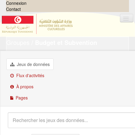
Connexion
Contact
Groupes
Budget et Subvention
Jeux de données
Organisations
Groupes
Jeux de données
Demandes
0
Flux d'activités
À propos
À propos
Pages