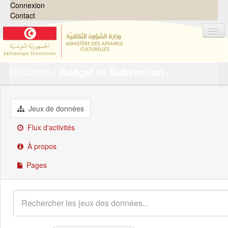
Connexion
Contact
Groupes
Budget et Subvention
Jeux de données
Organisations
Groupes
Jeux de données
Demandes
0
Flux d'activités
À propos
À propos
Pages