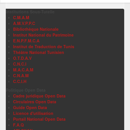
Institutions Sous-Tutelle
C.M.A.M
A.M.V.P.P.C
Bibliothèque Nationale
Institut National du Patrimoine
E.N.P.F.M.C.A
Institut de Traduction de Tunis
Théâtre National Tunisien
O.T.D.A.V
C.N.C.I
M.A.C.A.M
C.N.A.M
C.C.I.H
Politique Open Data
Cadre juridique Open Data
Circulaires Open Data
Guide Open Data
Licence d'utilisation
Portail National Open Data
F.A.Q