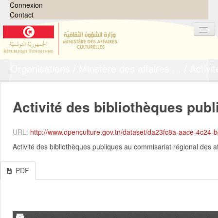
Connexion
Contact
Organisations
Minstère des affaires ...
Activit
Jeux de données
Organisations
Groupes
Activité des bibliothèques publ
Demandes
0
URL:
http://www.openculture.gov.tn/dataset/da23fc8a-aace-4c24-bd0b-a3e0a15775cf/
À propos
Activité des bibliothèques publiques au commisariat régional des a
PDF