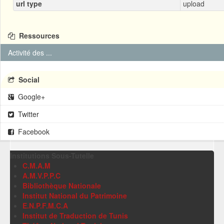
url type
upload
Ressources
Activité des ...
Social
Google+
Twitter
Facebook
Institutions Sous-Tutelle
C.M.A.M
A.M.V.P.P.C
Bibliothèque Nationale
Institut National du Patrimoine
E.N.P.F.M.C.A
Institut de Traduction de Tunis