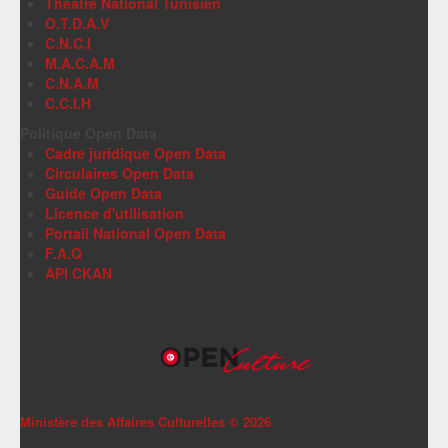
Théâtre National Tunisien
O.T.D.A.V
C.N.C.I
M.A.C.A.M
C.N.A.M
C.C.I.H
Politique Open Data
Cadre juridique Open Data
Circulaires Open Data
Guide Open Data
Licence d'utilisation
Portail National Open Data
F.A.Q
API CKAN
Ministère des Affaires Culturelles ©
2026