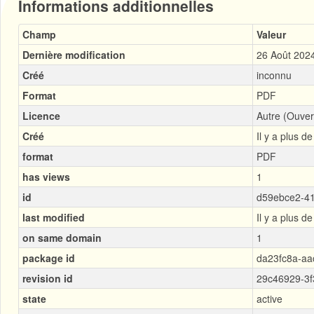
Informations additionnelles
Champ
Valeur
Dernière modification
26 Août 202
Créé
inconnu
Format
PDF
Licence
Autre (Ouver
Créé
Il y a plus d
format
PDF
has views
1
id
d59ebce2-4
last modified
Il y a plus d
on same domain
1
package id
da23fc8a-aa
revision id
29c46929-3f
state
active