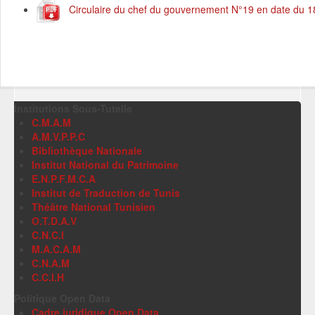
Circulaire du chef du gouvernement N°19 en date du 18 
Institutions Sous-Tutelle
C.M.A.M
A.M.V.P.P.C
Bibliothèque Nationale
Institut National du Patrimoine
E.N.P.F.M.C.A
Institut de Traduction de Tunis
Théâtre National Tunisien
O.T.D.A.V
C.N.C.I
M.A.C.A.M
C.N.A.M
C.C.I.H
Politique Open Data
Cadre juridique Open Data