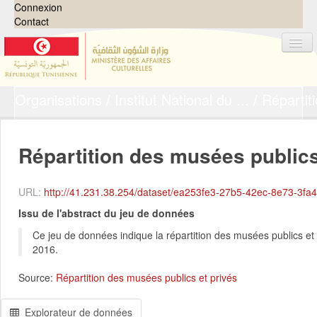
Connexion
Contact
Organisations
Institut National du ...
Répartit
Jeux de données
Organisations
Groupes
Répartition des musées publics 
Demandes
0
URL:
http://41.231.38.254/dataset/ea253fe3-27b5-42ec-8e73-3fa4618677e
À propos
Issu de l'abstract du jeu de données
Ce jeu de données indique la répartition des musées publics et
2016.
Source:
Répartition des musées publics et privés
Explorateur de données