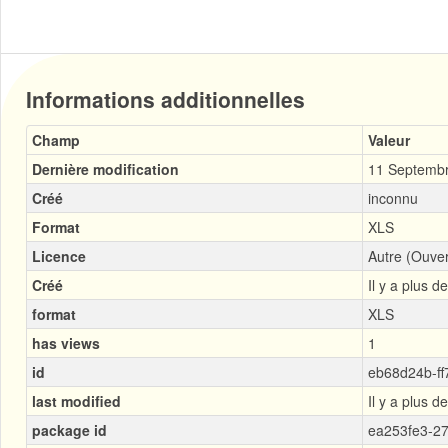
Informations additionnelles
Champ
Valeur
Dernière modification
11 Septemb
Créé
inconnu
Format
XLS
Licence
Autre (Ouver
Créé
Il y a plus d
format
XLS
has views
1
id
eb68d24b-f
last modified
Il y a plus d
package id
ea253fe3-2