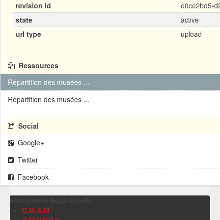
revision id
e0ce2bd5-d2
state
active
url type
upload
Ressources
Répartition des musées ...
Répartition des musées ...
Social
Google+
Twitter
Facebook
Institutions Sous-Tutelle
C.M.A.M