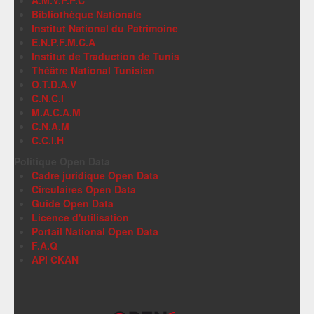
A.M.V.P.P.C
Bibliothèque Nationale
Institut National du Patrimoine
E.N.P.F.M.C.A
Institut de Traduction de Tunis
Théâtre National Tunisien
O.T.D.A.V
C.N.C.I
M.A.C.A.M
C.N.A.M
C.C.I.H
Politique Open Data
Cadre juridique Open Data
Circulaires Open Data
Guide Open Data
Licence d'utilisation
Portail National Open Data
F.A.Q
API CKAN