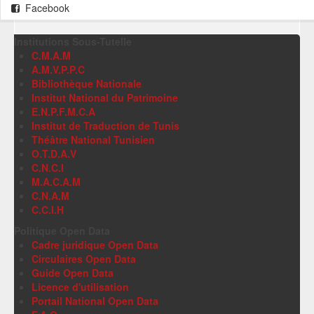
Facebook
Institutions Sous-Tutelle
C.M.A.M
A.M.V.P.P.C
Bibliothèque Nationale
Institut National du Patrimoine
E.N.P.F.M.C.A
Institut de Traduction de Tunis
Théâtre National Tunisien
O.T.D.A.V
C.N.C.I
M.A.C.A.M
C.N.A.M
C.C.I.H
Politique Open Data
Cadre juridique Open Data
Circulaires Open Data
Guide Open Data
Licence d'utilisation
Portail National Open Data