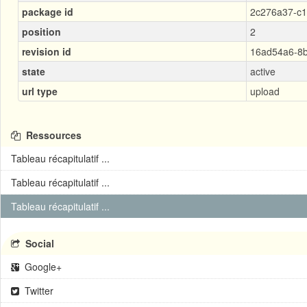
package id
2c276a37-c1
position
2
revision id
16ad54a6-8b
state
active
url type
upload
Ressources
Tableau récapitulatif ...
Tableau récapitulatif ...
Tableau récapitulatif ...
Social
Google+
Twitter