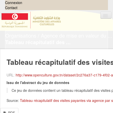
Connexion
Contact
Organisations
Agence de mise en valeur du ...
Jeux de données
Tableau récapitulatif des ...
Organisations
Groupes
Tableau récapitulatif des visites
Demandes
0
À propos
URL:
http://www.openculture.gov.tn/dataset/2c276a37-c179-4f02-ae3a-2c1a54dc256e/resour
Issu de l'abstract du jeu de données
Ce jeu de données contient un tableau récapitulatif des visite
Source:
Tableau récapitulatif des visites payantes via agence par
PDF