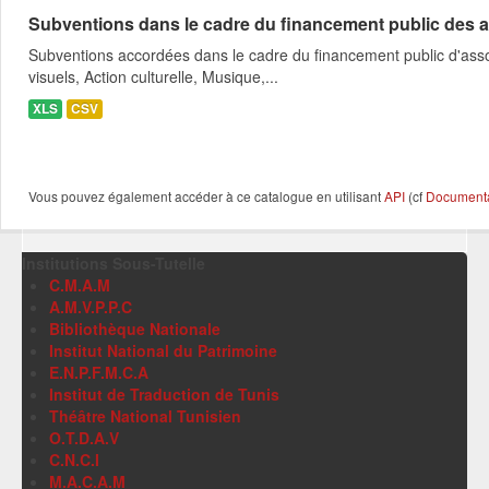
Subventions dans le cadre du financement public des a
Subventions accordées dans le cadre du financement public d'asso
visuels, Action culturelle, Musique,...
XLS
CSV
Vous pouvez également accéder à ce catalogue en utilisant
API
(cf
Documentat
Institutions Sous-Tutelle
C.M.A.M
A.M.V.P.P.C
Bibliothèque Nationale
Institut National du Patrimoine
E.N.P.F.M.C.A
Institut de Traduction de Tunis
Théâtre National Tunisien
O.T.D.A.V
C.N.C.I
M.A.C.A.M