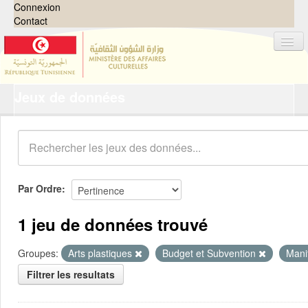
Connexion
Contact
Jeux de données
Jeux de données
Organisations
Groupes
Demandes
0
Par Ordre
À propos
1 jeu de données trouvé
Groupes:
Arts plastiques
Budget et Subvention
Manif
Filtrer les resultats